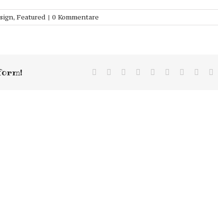
sign
,
Featured
|
0 Kommentare
form!
Facebook
Twitter
LinkedIn
Reddit
WhatsApp
Tumblr
Pinterest
Vk
E
M