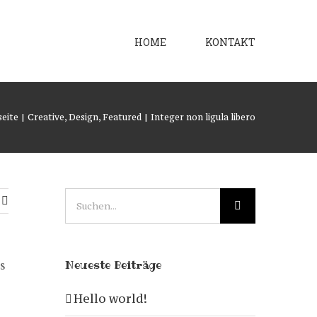
HOME
KONTAKT
seite
|
Creative
,
Design
,
Featured
|
Integer non ligula libero
Suche
nach:
s
Neueste Beiträge
Hello world!