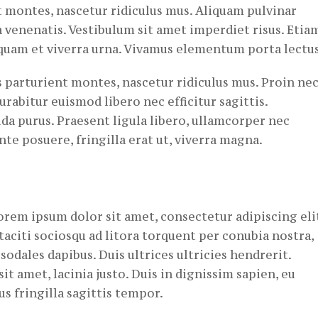
 montes, nascetur ridiculus mus. Aliquam pulvinar
 venenatis. Vestibulum sit amet imperdiet risus. Etia
liquam et viverra urna. Vivamus elementum porta lectus
 parturient montes, nascetur ridiculus mus. Proin ne
urabitur euismod libero nec efficitur sagittis.
da purus. Praesent ligula libero, ullamcorper nec
nte posuere, fringilla erat ut, viverra magna.
orem ipsum dolor sit amet, consectetur adipiscing eli
taciti sociosqu ad litora torquent per conubia nostra,
odales dapibus. Duis ultrices ultricies hendrerit.
it amet, lacinia justo. Duis in dignissim sapien, eu
 fringilla sagittis tempor.