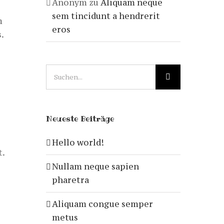
Anonym
zu
Aliquam neque
sem tincidunt a hendrerit
m
eros
.
c
Suche
nach:
Neueste Beiträge
Hello world!
t.
Nullam neque sapien
pharetra
Aliquam congue semper
metus