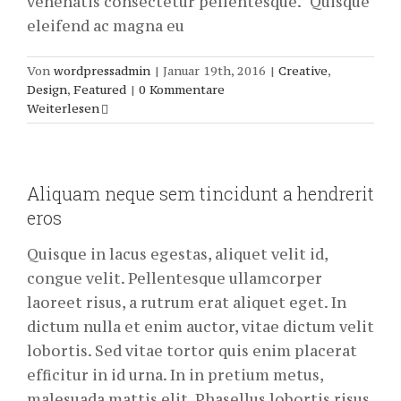
venenatis consectetur pellentesque. "Quisque
eleifend ac magna eu
Von
wordpressadmin
|
Januar 19th, 2016
|
Creative
,
Design
,
Featured
|
0 Kommentare
Weiterlesen
Aliquam neque sem tincidunt a hendrerit
eros
Quisque in lacus egestas, aliquet velit id,
congue velit. Pellentesque ullamcorper
laoreet risus, a rutrum erat aliquet eget. In
dictum nulla et enim auctor, vitae dictum velit
lobortis. Sed vitae tortor quis enim placerat
efficitur in id urna. In in pretium metus,
malesuada mattis elit. Phasellus lobortis risus