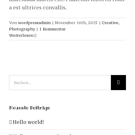
a est ultrices convallis.
Von
wordpressadmin
|
November 16th, 2015
|
Creative
,
Photography
|
1 Kommentar
Weiterlesen
Suche
nach:
Neueste Beiträge
Hello world!